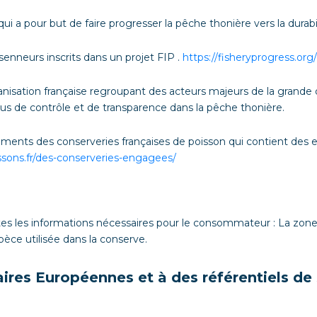
 qui a pour but de faire progresser la pêche thonière vers la durabil
nneurs inscrits dans un projet FIP .
https://fisheryprogress.org/
tion française regroupant des acteurs majeurs de la grande d
lus de contrôle et de transparence dans la pêche thonière.
ments des conserveries françaises de poisson qui contient de
ssons.fr/des-conserveries-engagees/
utes les informations nécessaires pour le consommateur : La zon
pèce utilisée dans la conserve.
ires Européennes et à des référentiels de s