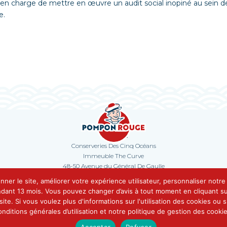
charge de mettre en œuvre un audit social inopiné au sein de n
e.
Contact
Conserveries Des Cinq Océans
Immeuble The Curve
48-50 Avenue du Général De Gaulle
92800 Puteaux
onner le site, améliorer votre expérience utilisateur, personnaliser notr
Tel. 01 47 17 10 90
ndant 13 mois. Vous pouvez changer d’avis à tout moment en cliquant sur
© Conserveries Des Cinq Océans •
Mentions légales
ite. Si vous voulez plus d'informations sur l'utilisation des cookies ou
Conditions Générales d’Utilisation
•
Politique de gestion des cookies
onditions générales d’utilisation et notre politique de gestion des cookie
Réalisé par l’agence
O’communication
Accepter
Refuser