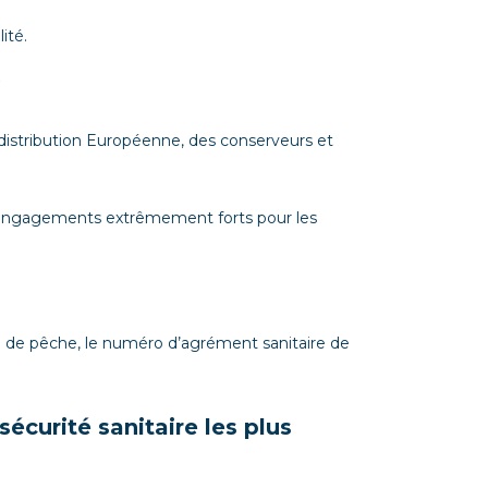
ité.
istribution Européenne, des conserveurs et
s engagements extrêmement forts pour les
e de pêche, le numéro d’agrément sanitaire de
écurité sanitaire les plus