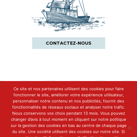
CONTACTEZ-NOUS
Ce site et nos partenaires utilisent des cookies pour faire
fonctionner le site, améliorer votre expérience utilisateur,
personnaliser notre contenu et nos publicités, fournir des
fonctionnalités de réseaux sociaux et analyser notre trafic.
Contact
Nous conservons vos choix pendant 13 mois. Vous pouvez
Conserveries Des Cinq Océans
changer d’avis à tout moment en cliquant sur notre politique
Immeuble The Curve
sur la gestion des cookies en bas au centre de chaque page
48-50 Avenue du Général De Gaulle
du site. Une société utilisent des cookies sur notre site. Si
92800 Puteaux