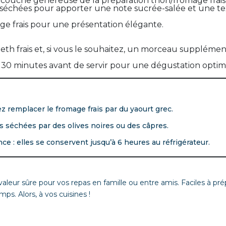
couche généreuse de la préparation thon/fromage frais
échées pour apporter une note sucrée-salée et une t
e frais pour une présentation élégante.
th frais et, si vous le souhaitez, un morceau supplémen
 30 minutes avant de servir pour une dégustation optim
z remplacer le fromage frais par du yaourt grec.
s séchées par des olives noires ou des câpres.
ce : elles se conservent jusqu’à 6 heures au réfrigérateur.
aleur sûre pour vos repas en famille ou entre amis. Faciles à pré
mps. Alors, à vos cuisines !