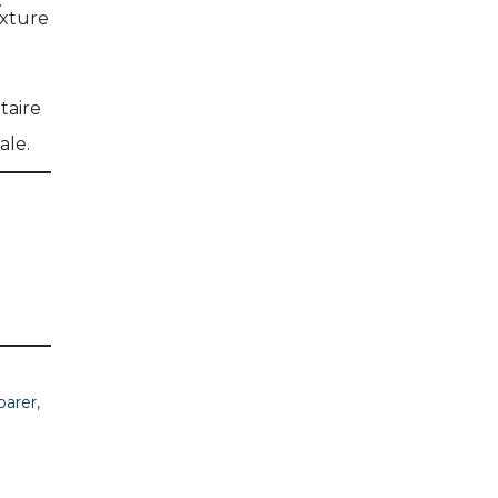
.
exture
taire
ale.
parer,