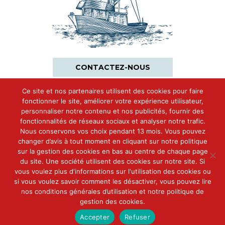
CONTACTEZ-NOUS
Ce site et nos partenaires utilisent des cookies pour faire
fonctionner le site, améliorer votre expérience utilisateur,
personnaliser notre contenu et nos publicités, fournir des
fonctionnalités de réseaux sociaux et analyser notre trafic.
Nous conservons vos choix pendant 13 mois. Vous pouvez
changer d’avis à tout moment en cliquant sur notre politique
sur la gestion des cookies en bas au centre de chaque page
du site. Une société utilisent des cookies sur notre site. Si
vous voulez plus d'informations sur l'utilisation des cookies ou
si vous voulez savoir comment les désactiver, vous pouvez lire
nos conditions générales d’utilisation et notre politique de
gestion des cookies.
Accepter
Refuser