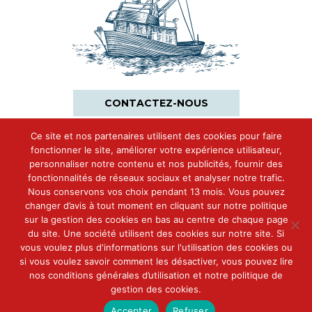
CONTACTEZ-NOUS
Ce site et nos partenaires utilisent des cookies pour faire
fonctionner le site, améliorer votre expérience utilisateur,
personnaliser notre contenu et nos publicités, fournir des
fonctionnalités de réseaux sociaux et analyser notre trafic.
Nous conservons vos choix pendant 13 mois. Vous pouvez
changer d’avis à tout moment en cliquant sur notre politique
sur la gestion des cookies en bas au centre de chaque page
du site. Une société utilisent des cookies sur notre site. Si
vous voulez plus d'informations sur l'utilisation des cookies ou
si vous voulez savoir comment les désactiver, vous pouvez lire
nos conditions générales d’utilisation et notre politique de
gestion des cookies.
Accepter
Refuser