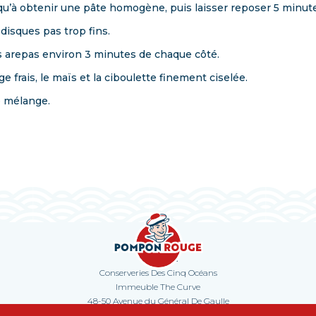
usqu’à obtenir une pâte homogène, puis laisser reposer 5 minut
disques pas trop fins.
es arepas environ 3 minutes de chaque côté.
e frais, le maïs et la ciboulette finement ciselée.
le mélange.
Contact
Conserveries Des Cinq Océans
Immeuble The Curve
48-50 Avenue du Général De Gaulle
92800 Puteaux