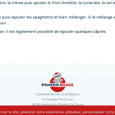
re, la crème puis ajouter le thon émietté, la coriandre, le sel e
n puis rajouter les spaghettis et bien mélanger. Si le mélange 
son.
n. Il est également possible de rajouter quelques câpres.
Contact
Conserveries Des Cinq Océans
Immeuble The Curve
48-50 Avenue du Général De Gaulle
92800 Puteaux
onner le site, améliorer votre expérience utilisateur, personnaliser notr
Tel. 01 47 17 10 90