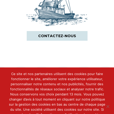
CONTACTEZ-NOUS
Ce site et nos partenaires utilisent des cookies pour faire
fonctionner le site, améliorer votre expérience utilisateur,
personnaliser notre contenu et nos publicités, fournir des
fonctionnalités de réseaux sociaux et analyser notre trafic.
Contact
Nous conservons vos choix pendant 13 mois. Vous pouvez
Conserveries Des Cinq Océans
changer d’avis à tout moment en cliquant sur notre politique
Immeuble The Curve
sur la gestion des cookies en bas au centre de chaque page
48-50 Avenue du Général De Gaulle
du site. Une société utilisent des cookies sur notre site. Si
92800 Puteaux