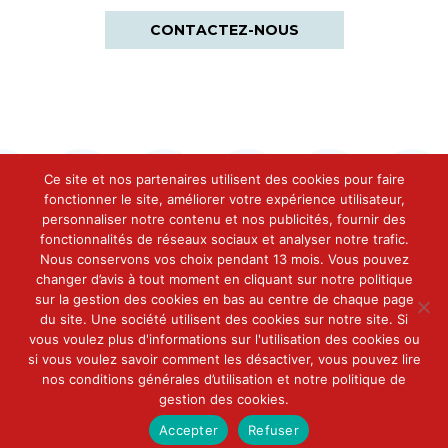
CONTACTEZ-NOUS
Ce site et nos partenaires utilisent des cookies pour faire
fonctionner le site, améliorer votre expérience utilisateur,
personnaliser notre contenu et nos publicités, fournir des
fonctionnalités de réseaux sociaux et analyser notre trafic.
Contact
Nous conservons vos choix pendant 13 mois. Vous pouvez
Conserveries Des Cinq Océans
changer d’avis à tout moment en cliquant sur notre politique
Immeuble The Curve
sur la gestion des cookies en bas au centre de chaque page
48-50 Avenue du Général De Gaulle
du site. Une société utilisent des cookies sur notre site. Si
92800 Puteaux
vous voulez plus d'informations sur l'utilisation des cookies ou
Tel. 01 47 17 10 90
si vous voulez savoir comment les désactiver, vous pouvez lire
© Conserveries Des Cinq Océans •
Mentions légales
nos conditions générales d’utilisation et notre politique de
Conditions Générales d’Utilisation
•
Politique de gestion des cookies
gestion des cookies.
Réalisé par l’agence
O’communication
Accepter
Refuser