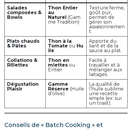
Salades
Thon Entier
Texture ferme,
composées &
au
goût pur,
Bowls
Naturel
(Gam
permet de
me Tradition)
gérer son
assaisonnemen
t.
Plats chauds
Thon à la
Apporte du
& Pâtes
Tomate
ou
Hu
liant et de la
ile
sauce au plat.
Collations &
Thon en
Facile à
Rillettes
miettes
ou
travailler et à
Entier
mélanger aux
laitages.
Dégustation
Gamme
La qualité de
Plaisir
Réserve
(Huile
l’huile sublime
d’olive)
une recette
simple (ex: sur
un toast).
Conseils de « Batch Cooking » et