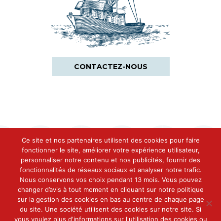
CONTACTEZ-NOUS
Ce site et nos partenaires utilisent des cookies pour faire
fonctionner le site, améliorer votre expérience utilisateur,
personnaliser notre contenu et nos publicités, fournir des
fonctionnalités de réseaux sociaux et analyser notre trafic.
Contact
Nous conservons vos choix pendant 13 mois. Vous pouvez
Conserveries Des Cinq Océans
changer d’avis à tout moment en cliquant sur notre politique
Immeuble The Curve
sur la gestion des cookies en bas au centre de chaque page
48-50 Avenue du Général De Gaulle
du site. Une société utilisent des cookies sur notre site. Si
92800 Puteaux
vous voulez plus d'informations sur l'utilisation des cookies ou