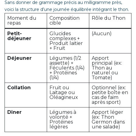
Sans donner de grammage précis au milligramme près,
voici la structure d’une journée équilibrée intégrant le thon.
Moment du
Composition
Rôle du Thon
repas
cible
Petit-
Glucides
(Aucun)
déjeuner
complexes +
Produit laitier
+ Fruit
Déjeuner
Légumes (1/2
Apport
assiette) +
principal (ex:
Féculents (1/4)
Thon au
+ Protéines
naturel ou
(1/4)
Tomate)
Collation
Fruit ou
Optionnel (ex:
Laitage ou
petite boîte en
Oléagineux
cas de faim
après sport)
Dîner
Légumes à
Apport léger
volonté +
(ex: Thon
Protéines
Germon dans
légères
une salade)