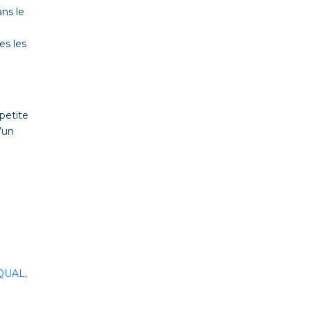
ans le
es les
petite
’un
QUAL,