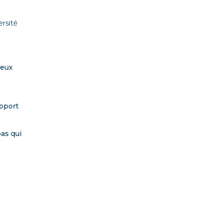
ersité
reux
apport
pas qui