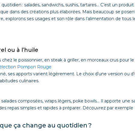
otidien : salades, sandwichs, sushis, tartares… C’est un produit 
de que dans des créations plus élaborées. Mais beaucoup se posent
, explorons ses usages et son rôle dans l’alimentation de tous l
el ou à l’huile
 chez le poissonnier, en steak à griller, en morceaux crus pour le
 sélection Pompon Rouge
onné, ses apports varient légèrement. Le choix d’une version ou d
bitudes culinaires.
e : salades composées, wraps légers, poke bowls… Il apporte une s
 des repas simples et rapides à préparer. Découvrez par exemple
que ça change au quotidien ?