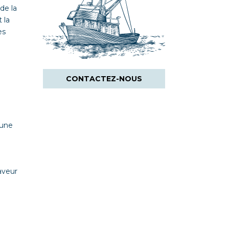
de la
 la
es
CONTACTEZ-NOUS
’une
aveur